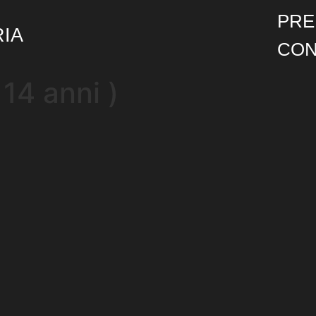
PRE
RIA
CON
 14 anni )