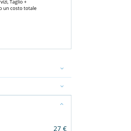
izi, Taglio +
o un costo totale
27 €