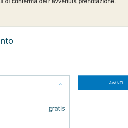
il di conferma dell’ avvenuta prenotazione.
nto
AVANTI
gratis